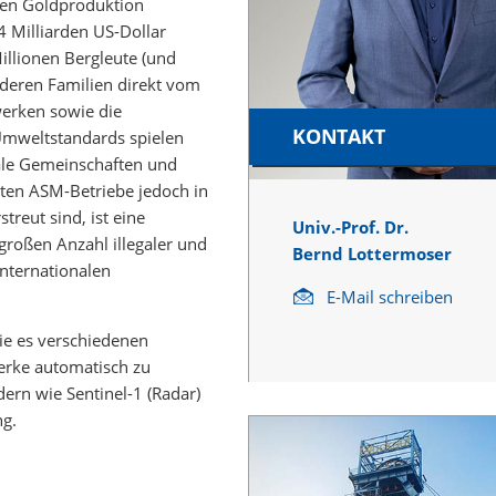
iten Goldproduktion
 Milliarden US-Dollar
illionen Bergleute (und
 deren Familien direkt vom
werken sowie die
KONTAKT
Umweltstandards spielen
kale Gemeinschaften und
ten ASM-Betriebe jedoch in
reut sind, ist eine
Univ.-Prof. Dr.
großen Anzahl illegaler und
Bernd Lottermoser
internationalen
E-Mail schreiben
die es verschiedenen
erke automatisch zu
dern wie Sentinel-1 (Radar)
ng.