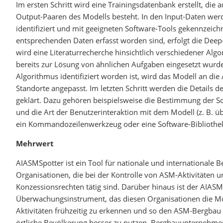
Im ersten Schritt wird eine Trainingsdatenbank erstellt, die 
Output-Paaren des Modells besteht. In den Input-Daten wer
identifiziert und mit geeigneten Software-Tools gekennzeic
entsprechenden Daten erfasst worden sind, erfolgt die Dee
wird eine Literaturrecherche hinsichtlich verschiedener Alg
bereits zur Lösung von ähnlichen Aufgaben eingesetzt wurde
Algorithmus identifiziert worden ist, wird das Modell an d
Standorte angepasst. Im letzten Schritt werden die Details 
geklärt. Dazu gehören beispielsweise die Bestimmung der S
und die Art der Benutzerinteraktion mit dem Modell (z. B. ü
ein Kommandozeilenwerkzeug oder eine Software-Bibliothek
Mehrwert
AIASMSpotter ist ein Tool für nationale und internationale
Organisationen, die bei der Kontrolle von ASM-Aktivitäten u
Konzessionsrechten tätig sind. Darüber hinaus ist der AIASM
Überwachungsinstrument, das diesen Organisationen die Mögl
Aktivitäten frühzeitig zu erkennen und so den ASM-Bergbau
örtliche Bevölkerung besser zu nutzen. Bergbauunternehme