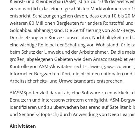
Kleinst- und Kleinbergbau (ASM) ist für ca. 10 % der weltwe
verantwortlich, das einem geschätzten Marktvolumen von 14
entspricht. Schätzungen gehen davon, dass etwa 10 bis 20 M
weiteren 80 Millionen Bergleuten für andere Rohstoffe) und
Goldabbau abhängig sind. Die Zertifizierung von ASM-Berg
Durchsetzung von Konzessionsrechten, Nachhaltigkeit und 
eine wichtige Rolle bei der Schaffung von Wohlstand für lo
beim Schutz der Umwelt und der Arbeitnehmer. Da die meis
großen, abgelegenen Gebieten wie dem Amazonasgebiet verst
Kontrolle von ASM-Aktivitäten recht schwierig, was zu einer 
informeller Bergwerken führt, die nicht den nationalen und 
Arbeitssicherheits- und Umweltstandards entsprechen.
AIASMSpotter zielt darauf ab, eine Software zu entwickeln, 
Benutzern und Interessenvertretern ermöglicht, ASM-Bergw
identifizieren und zu überwachen basierend auf Satellitenbil
und Sentinel-2 (optisch) durch Anwendung von Deep Learni
Aktivitäten