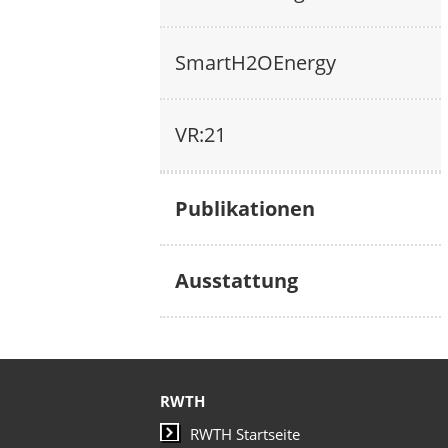
SmartH2OEnergy
VR:21
Publikationen
Ausstattung
RWTH
RWTH Startseite