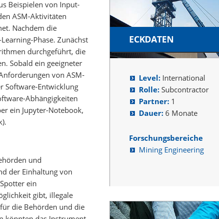
aus Beispielen von Input-
den ASM-Aktivitäten
hnet. Nachdem die
ECKDATEN
p-Learning-Phase. Zunächst
orithmen durchgeführt, die
n. Sobald ein geeigneter
ie Anforderungen von ASM-
Level:
International
der Software-Entwicklung
Rolle:
Subcontractor
oftware-Abhängigkeiten
Partner:
1
ber ein Jupyter-Notebook,
Dauer:
6 Monate
).
Forschungsbereiche
Mining Engineering
 Behörden und
nd der Einhaltung von
Spotter ein
ichkeit gibt, illegale
 für die Behörden und die
n könnten das Instrument