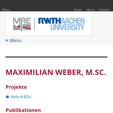
EN
Suche
nach:
Menu
Home
About
Contact
≡ Menu
MAXIMILIAN WEBER, M.SC.
Projekte
Holo-4-EDU
Publikationen