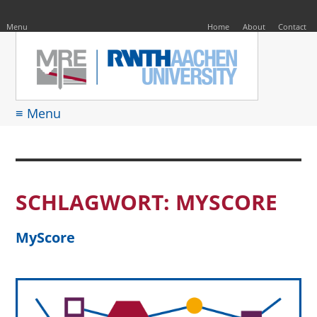
EN
Suche
nach:
Menu
Home
About
Contact
≡ Menu
SCHLAGWORT:
MYSCORE
MyScore