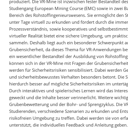
produziert. Die VR-Mine ist inzwischen fester Bestandteil de
Studiengang European Mining Course (EMC) sowie in zwei B
Bereich des Rohstoffingenieurswesens. Sie ermöglicht den 
unter Tage virtuell zu erkunden und fördert durch die imme
Prozessverständnis, sowie kooperatives und selbstbestimmt
virtueller Realität bietet eine sichere Umgebung, um prakti
sammeln. Deshalb liegt auch ein besonderer Schwerpunkt 
Grubensicherheit, da dieses Thema für VR-Anwendungen bes
ein wesentlicher Bestandteil der Ausbildung von Rohstoffing
können sich in der VR-Mine mit Fragen der Grubensicherhei
werden für Sicherheitsrisiken sensibilisiert. Dabei werden 
und sicherheitsbewusstes Verhalten besonders betont. Die
hierdurch besser auf mögliche Sicherheitsrisiken im untertä
Durch interaktives und spielerisches Lernen wird das Intere
geweckt und die Inhalte besser verinnerlicht. Weitere wichtig
Grubenbewetterung und der Bohr- und Sprengzyklus. Die VR
Studierenden, verschiedene Szenarien zu erkunden und Ents
risikofreien Umgebung zu treffen. Dabei werden sie von er
unterstützt, die individuelles Feedback und Anleitung geben