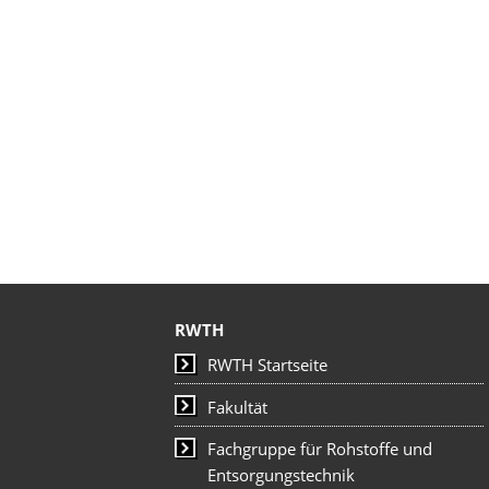
RWTH
RWTH Startseite
Fakultät
Fachgruppe für Rohstoffe und
Entsorgungstechnik