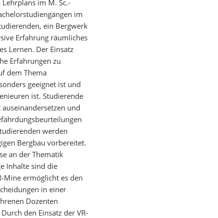
s Lehrplans im M. Sc.-
achelorstudiengängen im
Studierenden, ein Bergwerk
rsive Erfahrung räumliches
es Lernen. Der Einsatz
sche Erfahrungen zu
auf dem Thema
onders geeignet ist und
enieuren ist. Studierende
t auseinandersetzen und
Gefährdungsbeurteilungen
 Studierenden werden
gigen Bergbau vorbereitet.
sse an der Thematik
e Inhalte sind die
-Mine ermöglicht es den
cheidungen in einer
fahrenen Dozenten
. Durch den Einsatz der VR-